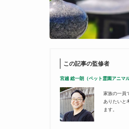
この記事の監修者
宮越 総一朗（ペット霊園アニマ
家族の一員
ありたいと
ます。