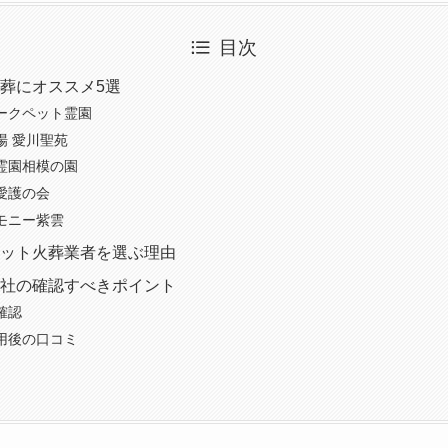
目次
葬にオススメ5選
ークペット霊園
場 愛川聖苑
霊園相模の園
愛護の会
モニー紫雲
ット火葬業者を選ぶ理由
社の確認すべきポイント
確認
用後の口コミ